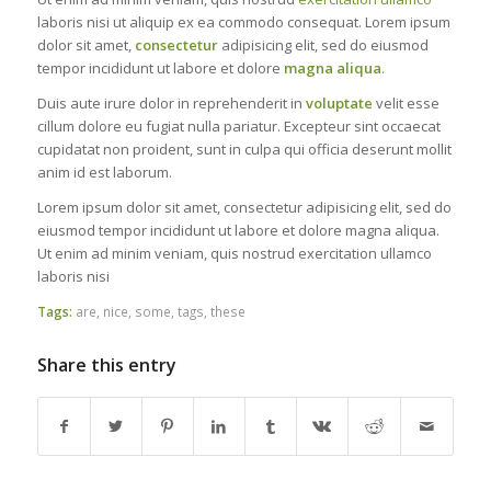
laboris nisi ut aliquip ex ea commodo consequat. Lorem ipsum
dolor sit amet,
consectetur
adipisicing elit, sed do eiusmod
tempor incididunt ut labore et dolore
magna aliqua
.
Duis aute irure dolor in reprehenderit in
voluptate
velit esse
cillum dolore eu fugiat nulla pariatur. Excepteur sint occaecat
cupidatat non proident, sunt in culpa qui officia deserunt mollit
anim id est laborum.
Lorem ipsum dolor sit amet, consectetur adipisicing elit, sed do
eiusmod tempor incididunt ut labore et dolore magna aliqua.
Ut enim ad minim veniam, quis nostrud exercitation ullamco
laboris nisi
Tags:
are
,
nice
,
some
,
tags
,
these
Share this entry