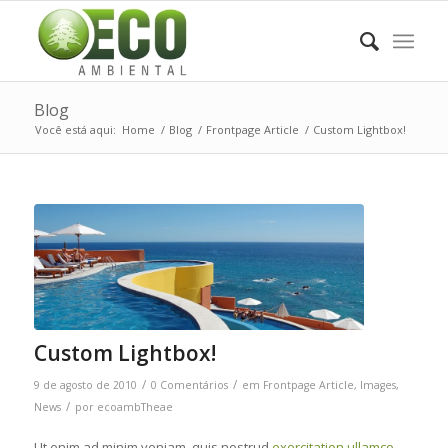
Blog
Você está aqui:
Home
/
Blog
/
Frontpage Article
/
Custom Lightbox!
Custom Lightbox!
/
/
9 de agosto de 2010
0 Comentários
em
Frontpage Article
,
Images
,
/
News
por
ecoambTheae
Ut enim ad minim veniam, quis nostrud
exercitation ullamco