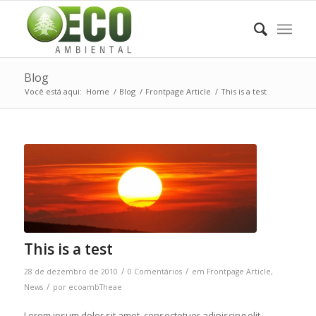
Blog
Você está aqui:
Home
/
Blog
/
Frontpage Article
/
This is a test
This is a test
/
/
28 de dezembro de 2010
0 Comentários
em
Frontpage Article
,
/
News
por
ecoambTheae
Lorem ipsum dolor sit amet, consectetuer adipiscing elit.