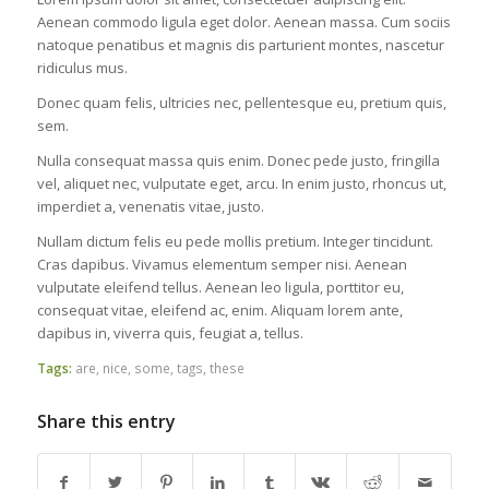
Aenean commodo ligula eget dolor. Aenean massa. Cum sociis
natoque penatibus et magnis dis parturient montes, nascetur
ridiculus mus.
Donec quam felis, ultricies nec, pellentesque eu, pretium quis,
sem.
Nulla consequat massa quis enim. Donec pede justo, fringilla
vel, aliquet nec, vulputate eget, arcu. In enim justo, rhoncus ut,
imperdiet a, venenatis vitae, justo.
Nullam dictum felis eu pede mollis pretium. Integer tincidunt.
Cras dapibus. Vivamus elementum semper nisi. Aenean
vulputate eleifend tellus. Aenean leo ligula, porttitor eu,
consequat vitae, eleifend ac, enim. Aliquam lorem ante,
dapibus in, viverra quis, feugiat a, tellus.
Tags:
are
,
nice
,
some
,
tags
,
these
Share this entry